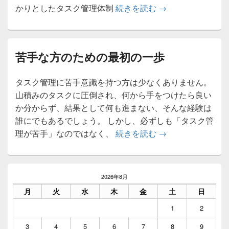
特にフリーランス
かりとしたタスク管理体制
続きを読む
→
苦手な方のための最初の一歩
タスク管理に苦手意識を持つ方は少なくありません。
山積みのタスクに圧倒され、何から手をつけたら良い
か分からず、結果として何も進まない、そんな経験は
誰にでもあるでしょう。 しかし、必ずしも「タスク管
苦手な方のための
理が苦手」なのではなく、
続きを読む
→
メ
イ
2026年8月
ン
月
火
水
木
金
土
日
サ
イ
1
2
ド
バ
3
4
5
6
7
8
9