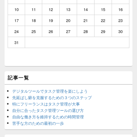
ー
ウ
10
11
12
13
14
15
16
ィ
ジ
17
18
19
20
21
22
23
ェ
ッ
24
25
26
27
28
29
30
ト
エ
31
リ
ア
記事一覧
デジタルツールでタスク管理を楽にしよう
先延ばし癖を克服するための３つのステップ
特にフリーランスはタスク管理が大事
自分に合ったタスク管理ツールの選び方
自由な働き方を維持するための時間管理
苦手な方のための最初の一歩